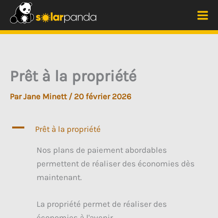
Aller
au
Me
contenu
prin
Prêt à la propriété
Par
Jane Minett
/
20 février 2026
A
Prêt à la propriété
Nos plans de paiement abordables
permettent de réaliser des économies dès
maintenant.
La propriété permet de réaliser des
économies à l'avenir.