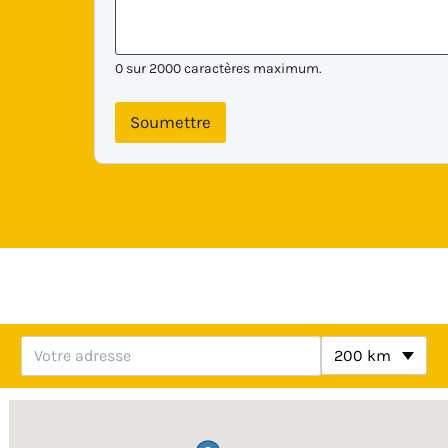
0 sur 2000 caractères maximum.
Soumettre
Votre lieu de résidence
Rayon de recherche
200 km