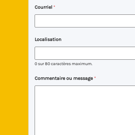
*
Courriel
*
P
a
n
d
a
M
Localisation
e
s
s
a
0 sur 80 caractères maximum.
g
e
Commentaire ou message
*