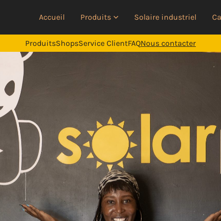
Accueil
Produits
Solaire industriel
Ca
Produits
Shops
Service Client
FAQ
Nous contacter