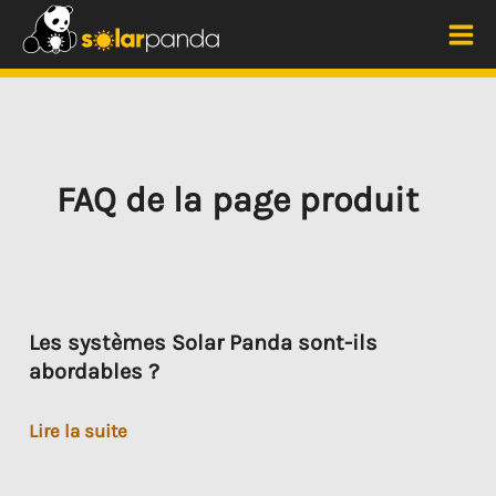
Aller
au
Me
contenu
prin
FAQ de la page produit
Les systèmes Solar Panda sont-ils
abordables ?
Les
Lire la suite
systèmes
Solar