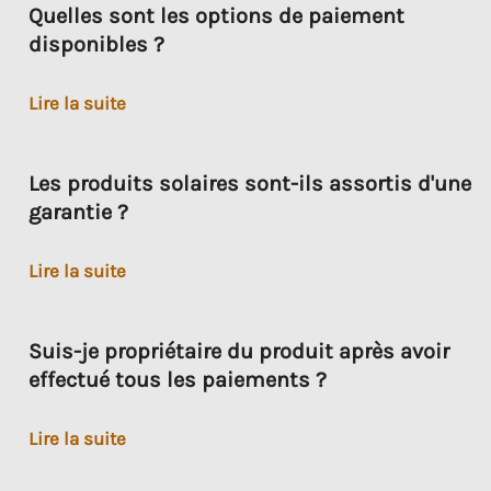
Quelles sont les options de paiement
Panda
disponibles ?
sont-
ils
Quelles
Lire la suite
abordables
sont
?
les
Les produits solaires sont-ils assortis d'une
options
garantie ?
de
paiement
Les
Lire la suite
disponibles
produits
?
solaires
Suis-je propriétaire du produit après avoir
sont-
effectué tous les paiements ?
ils
assortis
Suis-
Lire la suite
d'une
je
garantie