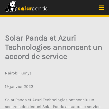
Aller
au
Me
contenu
prin
Solar Panda et Azuri
Technologies annoncent un
accord de service
Nairobi, Kenya
19 janvier 2022
Solar Panda et Azuri Technologies ont conclu un
accord selon lequel Solar Panda assurera le service