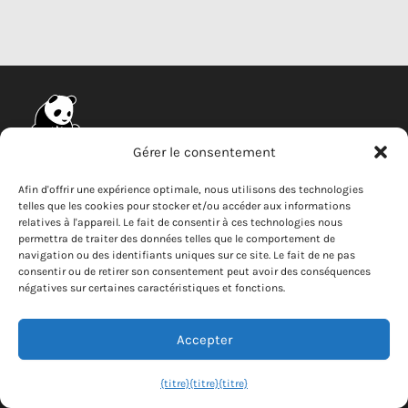
Gérer le consentement
Entreprise
Afin d'offrir une expérience optimale, nous utilisons des technologies
telles que les cookies pour stocker et/ou accéder aux informations
Actualités
relatives à l'appareil. Le fait de consentir à ces technologies nous
permettra de traiter des données telles que le comportement de
Carrières
navigation ou des identifiants uniques sur ce site. Le fait de ne pas
Lanceur d'alerte
consentir ou de retirer son consentement peut avoir des conséquences
négatives sur certaines caractéristiques et fonctions.
Nous contacter
Accepter
Copyright © 2026 Solar Panda
{titre}
{titre}
{titre}