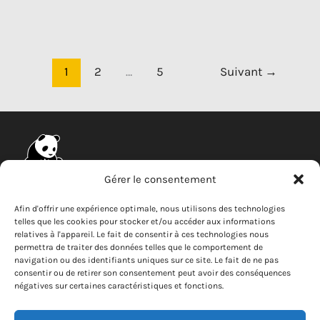
disponibles
produits
?
solaires
sont-
ils
1
2
…
5
Suivant
→
assortis
d'une
garantie
?
Gérer le consentement
Entreprise
Afin d'offrir une expérience optimale, nous utilisons des technologies
telles que les cookies pour stocker et/ou accéder aux informations
Actualités
relatives à l'appareil. Le fait de consentir à ces technologies nous
permettra de traiter des données telles que le comportement de
Carrières
navigation ou des identifiants uniques sur ce site. Le fait de ne pas
Lanceur d'alerte
consentir ou de retirer son consentement peut avoir des conséquences
négatives sur certaines caractéristiques et fonctions.
Nous contacter