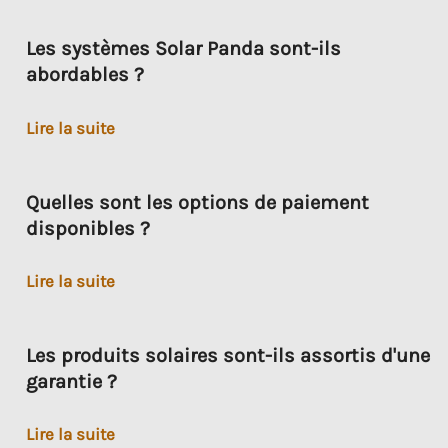
service
Les systèmes Solar Panda sont-ils
abordables ?
Les
Lire la suite
systèmes
Solar
Quelles sont les options de paiement
Panda
disponibles ?
sont-
ils
Quelles
Lire la suite
abordables
sont
?
les
Les produits solaires sont-ils assortis d'une
options
garantie ?
de
paiement
Les
Lire la suite