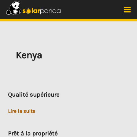
Aller
au
Me
contenu
prin
Kenya
Qualité supérieure
Qualité
Lire la suite
supérieure
Prêt à la propriété