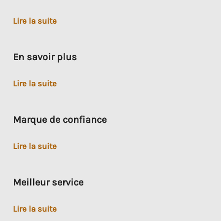
Prêt
Lire la suite
à
la
En savoir plus
propriété
En
Lire la suite
savoir
plus
Marque de confiance
Marque
Lire la suite
de
confiance
Meilleur service
Meilleur
Lire la suite